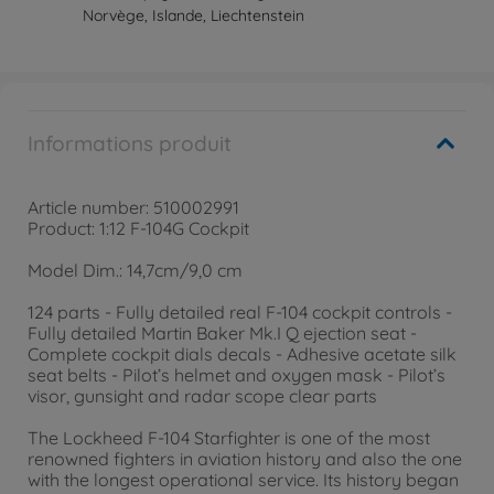
Norvège, Islande, Liechtenstein
Informations produit
Article number: 510002991
Product: 1:12 F-104G Cockpit
Model Dim.: 14,7cm/9,0 cm
124 parts - Fully detailed real F-104 cockpit controls -
Fully detailed Martin Baker Mk.I Q ejection seat -
Complete cockpit dials decals - Adhesive acetate silk
seat belts - Pilot’s helmet and oxygen mask - Pilot’s
visor, gunsight and radar scope clear parts
The Lockheed F-104 Starfighter is one of the most
renowned fighters in aviation history and also the one
with the longest operational service. Its history began