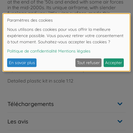
at the end of the ‘50s and ended with some air forces
in the mid-2000s. Its unique airframe, with slender
fuselage and very little wing surface, made this
aircraft ideal in an interceptor role. Due to the thrust
of its General Electric J79-GE-11A afterburning turbojet
engine it could exceed Mach 2,2 with a first class rate
of climb. This scale model kit allows modelers to
recreate the famous "Starfighter" cockpit with the
typical internal layout of the ‘50s and ‘60s fighters,
which was ‘home’ to many former NATO pilots. The
fine detail of the instrument panel typical of the
period, is matched by the highly accurate
reproduction of the Martin-Baker ejection seat.
Detailed plastic kit in scale 1:12
Téléchargements
Les avis