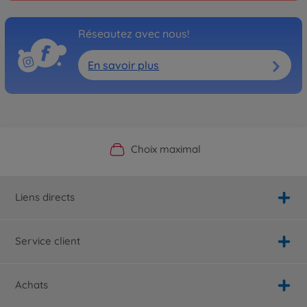
Réseautez avec nous!
En savoir plus
Boutique officielle du fabricant
Service personnalisé
Livraison rapide
Choix maximal
Liens directs
Service client
Achats