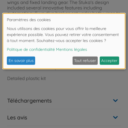
wings and fixed landing gear. The Stuka's design
included several innovative features including
automatic pull-up dive brakes set under both wings to
ensure that the plane recovered from its attack dive,
even if the pilot blacked out from the acceleration. It
soon became the iconic aircraft of the German
‘Blitzkrieg’ during the first stages of the Second World
War, where it provided close air support to the
Wehrmacht Panzer Divisions. It was also used by the
Luftwaffe during the Battle of Britain, where it’s
weaknesses became apparent in comparison to the
faster and better armed, more modern fighters, such
as the Hurricane and Spitfire.
Detailed plastic kit
Téléchargements
Les avis