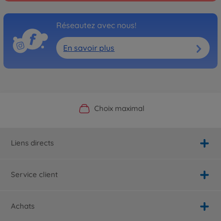
Réseautez avec nous!
En savoir plus
Boutique officielle du fabricant
Service personnalisé
Livraison rapide
Choix maximal
Liens directs
Service client
Achats