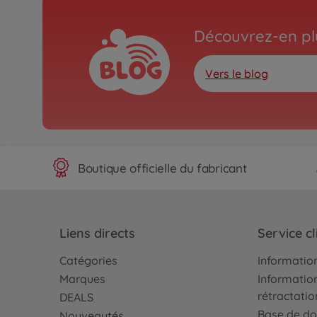
Découvrez-en plu
Vers le blog
Boutique officielle du fabricant
Liens directs
Service cl
Catégories
Information
Marques
Information
rétractatio
DEALS
Base de do
Nouveautés