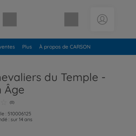
Panier vide
ventes
Plus
À propos de CARSON
hevaliers du Temple -
 Âge
(0)
cle : 510006125
é : sur 14 ans