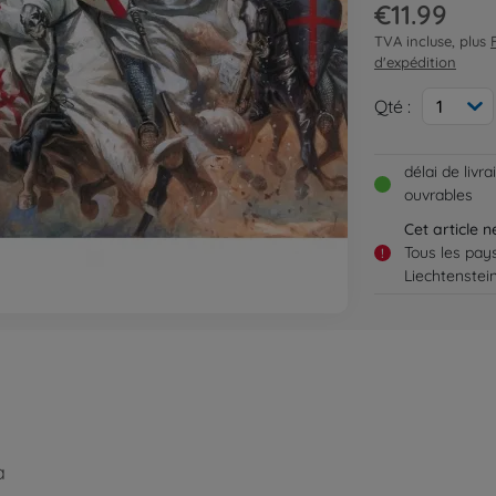
€11.99
TVA incluse, plus
d'expédition
Qté :
1
délai de livr
ouvrables
Cet article 
Tous les pay
!
Liechtenstei
a