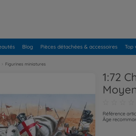
eautés
Blog
Pièces détachées & accessoires
Top 
Figurines miniatures
1:72 C
Moyen
Référence arti
Âge recommand