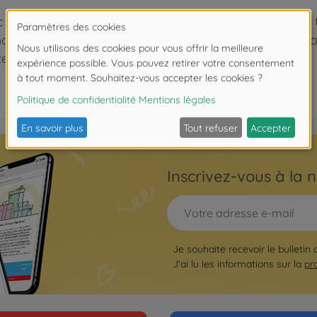
 and military order, dates back to 1139 as an attempt t
haracterized by a Cistercian's white robe with a red 
e troop of their times.
Inscrivez-vous à la n
Je souhaite recevoir le bulletin
J'ai lu les informations sur la
pr