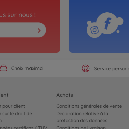
s sur nous !
Choix maximal
Service personn
ient
Achats
 pour client
Conditions générales de vente
 sur le droit de
Déclaration relative à la
n
protection des données
nnées certificat / TÜV
Conditions de livraison