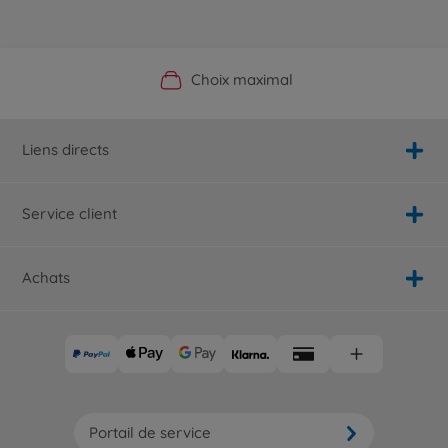
Boutique officielle du fabricant
Service personnalisé
Livraison rapide
Choix maximal
Liens directs
Service client
Achats
Portail de service