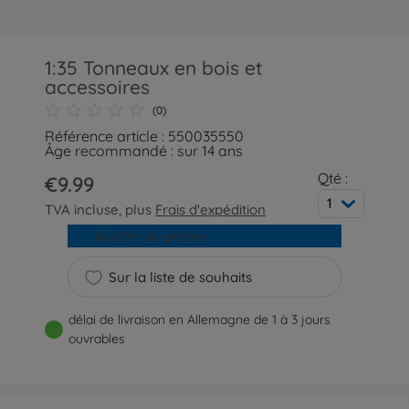
1:35 Tonneaux en bois et
accessoires
(0)
Référence article : 550035550
Âge recommandé : sur 14 ans
Qté :
€9.99
1
TVA incluse, plus
Frais d'expédition
Ajouter au panier
Sur la liste de souhaits
délai de livraison en Allemagne de 1 à 3 jours
ouvrables