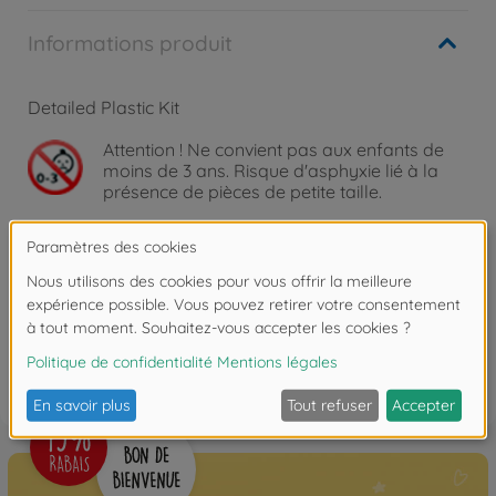
Informations produit
Detailed Plastic Kit
Attention !
Ne convient pas aux enfants de
moins de 3 ans. Risque d'asphyxie lié à la
présence de pièces de petite taille.
Les avis
FAQ