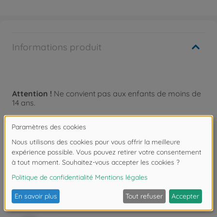
Informations produit
Attention !
Ne convient pas aux enfants de moins de
14 ans.
Téléchargements
Les avis
FAQ (1)