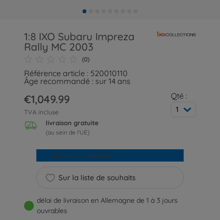
1:8 IXO Subaru Impreza
Rally MC 2003
(0)
Référence article : 520010110
Âge recommandé : sur 14 ans
Qté :
€1,049.99
1
TVA incluse
livraison gratuite
(au sein de l'UE)
Ajouter au panier
Sur la liste de souhaits
délai de livraison en Allemagne de 1 à 3 jours
ouvrables