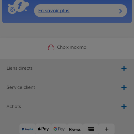
En savoir plus
Boutique officielle du fabricant
Service personnalisé
Livraison rapide
Choix maximal
Liens directs
Service client
Achats