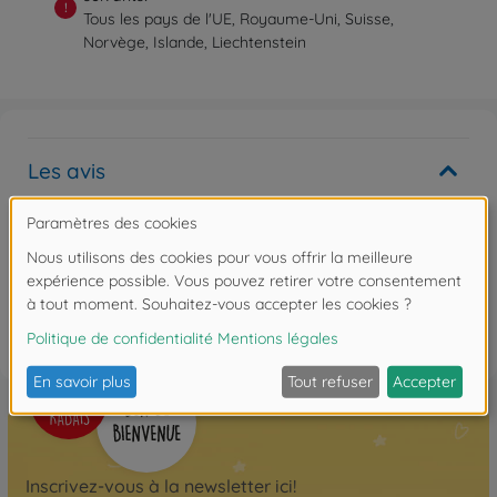
!
Tous les pays de l'UE, Royaume-Uni, Suisse,
Norvège, Islande, Liechtenstein
Les avis
Ecrire le premier commentaire
FAQ
Inscrivez-vous à la newsletter ici!