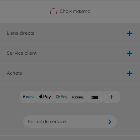
Boutique officielle du fabricant
Service personnalisé
Livraison rapide
Choix maximal
Liens directs
Service client
Achats
Portail de service