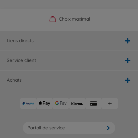
Boutique officielle du fabricant
Service personnalisé
Livraison rapide
Choix maximal
Liens directs
Service client
Achats
Portail de service