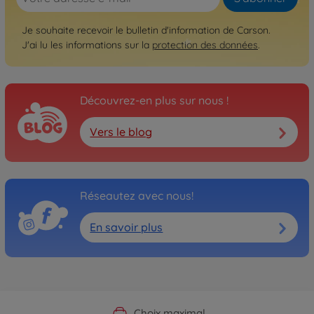
Je souhaite recevoir le bulletin d'information de Carson.
J'ai lu les informations sur la
protection des données
.
Découvrez-en plus sur nous !
Vers le blog
Réseautez avec nous!
En savoir plus
Boutique officielle du fabricant
Service personnalisé
Livraison rapide
Choix maximal