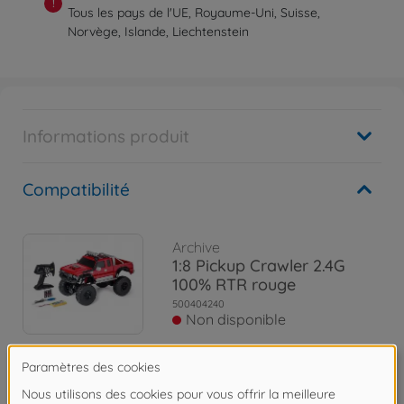
!
Tous les pays de l'UE, Royaume-Uni, Suisse,
Norvège, Islande, Liechtenstein
Informations produit
Compatibilité
Archive
1:8 Pickup Crawler 2.4G
100% RTR rouge
500404240
Non disponible
Archive
1:8 Pickup Crawler 2.4G