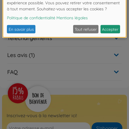
100% RTR bleu
500404241
Non disponible
Téléchargements
Les avis (1)
FAQ
Inscrivez-vous à la newsletter ici!
S'abonner