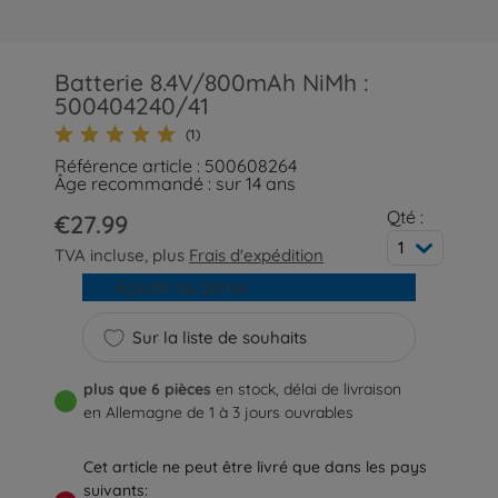
Batterie 8.4V/800mAh NiMh :
500404240/41
(1)
Référence article : 500608264
Âge recommandé : sur 14 ans
Qté :
€27.99
1
TVA incluse, plus
Frais d'expédition
Ajouter au panier
Sur la liste de souhaits
plus que 6 pièces
en stock, délai de livraison
en Allemagne de 1 à 3 jours ouvrables
Cet article ne peut être livré que dans les pays
suivants: