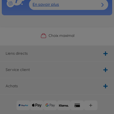
En savoir plus
Boutique officielle du fabricant
Service personnalisé
Livraison rapide
Choix maximal
Liens directs
Service client
Achats