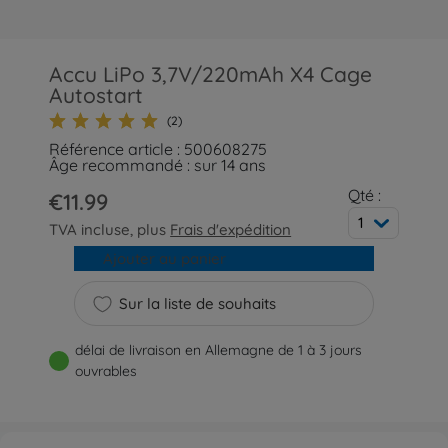
Accu LiPo 3,7V/220mAh X4 Cage
Autostart
(2)
Référence article : 500608275
Âge recommandé : sur 14 ans
Qté :
€11.99
1
TVA incluse, plus
Frais d'expédition
Ajouter au panier
Sur la liste de souhaits
délai de livraison en Allemagne de 1 à 3 jours
ouvrables