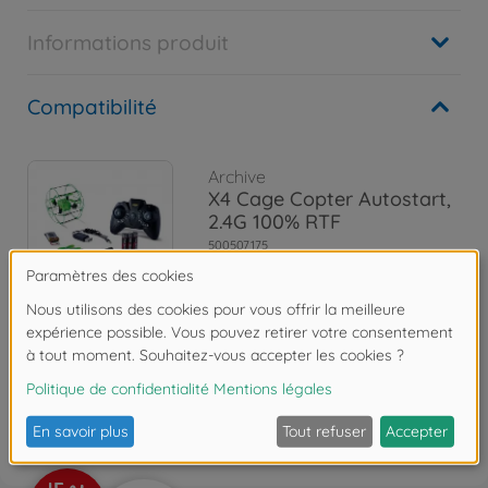
Informations produit
Compatibilité
Archive
X4 Cage Copter Autostart,
2.4G 100% RTF
500507175
Non disponible
Les avis (2)
FAQ (3)