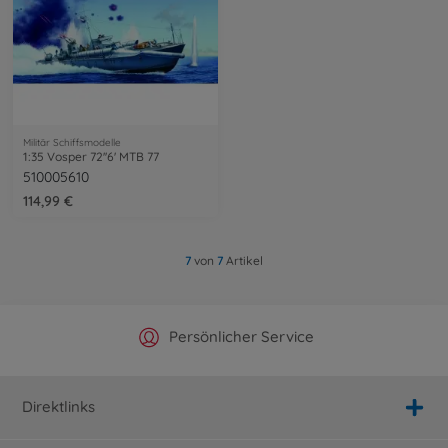
Militär Schiffsmodelle
1:35 Vosper 72''6' MTB 77
510005610
114,99 €
7
von
7
Artikel
Offizieller Hersteller Shop
Versandkostenfrei ab 25€
Persönlicher Service
Schnelle Lieferung
Direktlinks