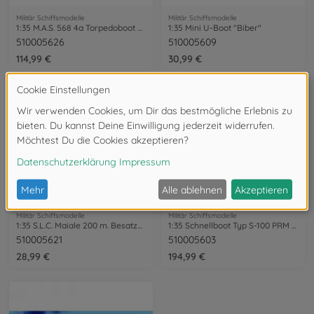
Militär Schiffsmodelle
Militär Schiffsmodelle
1:35 M.A.S. 568 4a Torpedoboot m. Crew
1:35 Mini U-Boot "Biber"
510005626
510005609
114,99 €
30,99 €
Militär Schiffsmodelle
Militär Schiffsmodelle
1:35 S.L.C. Maiale 200 m. Besatzung (2)
1:35 Schnellboot Typ S-100 PRM Edition
510005621
510005603
28,99 €
194,99 €