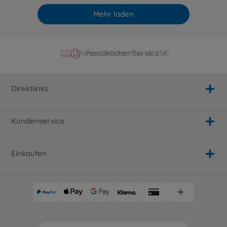
Mehr laden
Offizieller Hersteller Shop
Versandkostenfrei ab 25€
Persönlicher Service
Schnelle Lieferung
Direktlinks
Kundenservice
Einkaufen