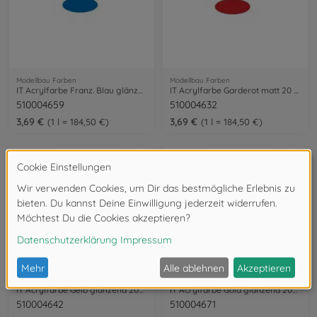
Modellbau Farben
Modellbau Farben
IT Acrylfarbe Franz. Blau glänzend 20ml
IT Acrylfarbe Garderot matt 20 ml
510004659
510004632
3,69 €
3,69 €
1 l = 184,50 €
1 l = 184,50 €
Modellbau Farben
Modellbau Farben
IT Acrylfarbe Gelb glänzend 20ml
IT Acrylfarbe Gold glänzend 20ml
510004642
510004671