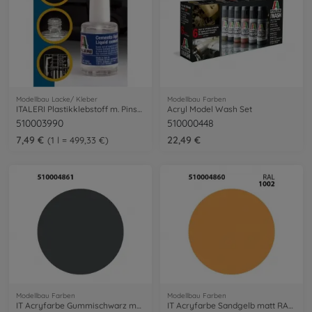
Modellbau Lacke/ Kleber
Modellbau Farben
ITALERI Plastikklebstoff m. Pinsel 15ml
Acryl Model Wash Set
510003990
510000448
7,49 €
22,49 €
1 l = 499,33 €
Modellbau Farben
Modellbau Farben
IT Acryfarbe Gummischwarz matt 20ml
IT Acryfarbe Sandgelb matt RAL1002 20ml