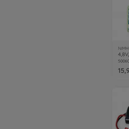
NiMH
5006
15,