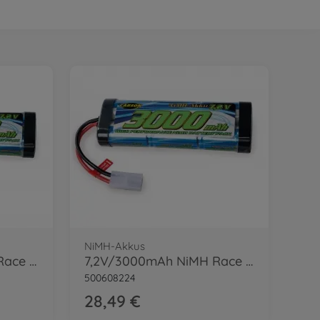
NiMH-Akkus
7,2V/2500mAh NiMH Race Akku TAM
7,2V/3000mAh NiMH Race Akku TAM
500608224
28,49 €