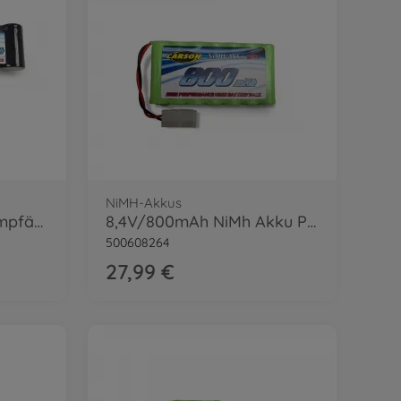
NiMH-Akkus
6V/3000mAh NiMH Empfängerakku TAM/JR
8,4V/800mAh NiMh Akku Pickup Crawler
500608264
27,99 €