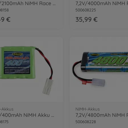
7,2V/2100mAh NiMH Race Akku TAM
08158
500608225
49 €
35,99 €
-Akkus
NiMH-Akkus
4,8V/400mAh NiMH Akku RC-Bau Mini-TAM
8175
500608228