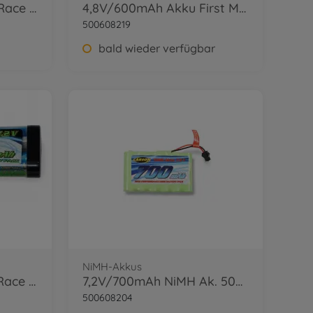
7,2V/4000mAh NiMH Race Akku TAM
4,8V/600mAh Akku First Magic Machine JST
500608219
bald wieder verfügbar
NiMH-Akkus
7,2V/4800mAh NiMH Race Akku TAM
7,2V/700mAh NiMH Ak. 500404130/38/73 JST
500608204