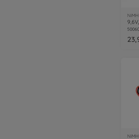
NiMH
5006
23,
NiMH