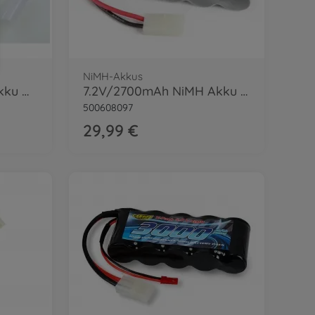
NiMH-Akkus
7,2V/600mAh NiNM Akku Devil Racer TAM
7.2V/2700mAh NiMH Akku Sand Scor./Champ
500608097
29,99 €