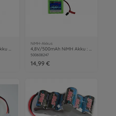
NiMH-Akkus
4,8V/400mAh NiMH Akku RC-Bau JST
4,8V/500mAh NiMH Akku : 500907342 JST
500608247
14,99 €