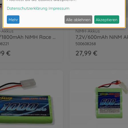
-Akkus
NiMH-Akkus
7,2V/1800mAh NiMH Race Akku TAM
08221
500608268
99 €
27,99 €