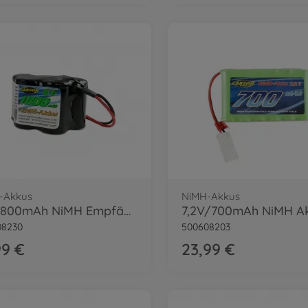
-Akkus
NiMH-Akkus
6V/1800mAh NiMH Empfängerakku Hump BEC
08230
500608203
99 €
23,99 €