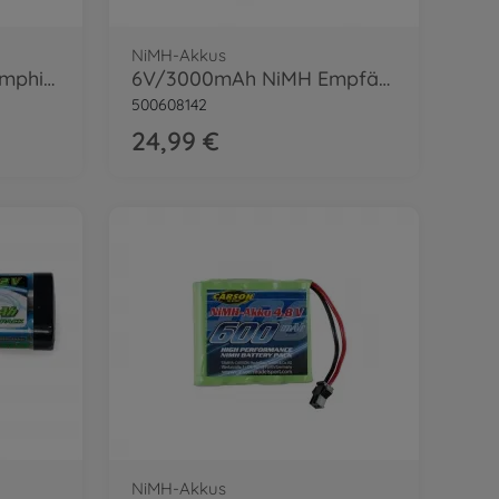
NiMH-Akkus
9,6V/600mAh NiMH Amphi Power Mini-Tam.
6V/3000mAh NiMH Empfängerakku TAM/BEC
500608142
24,99 €
NiMH-Akkus