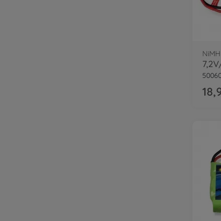
NiMH
5006
18,