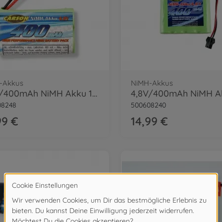
-Akkus
NiMH-Akkus
4,8V/400mAh NiMH Akku 1:16 Traktor JST
08248
500608240
99 €
14,99 €