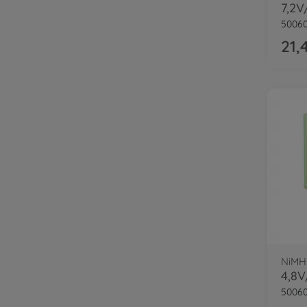
5006
21,
NiMH
50060