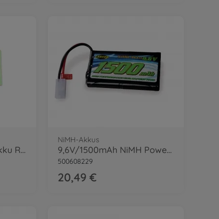
NiMH-Akkus
7,2V/700mAh NiMH Akku Race Shark TAM
9,6V/1500mAh NiMH Power Akku TAM
500608229
20,49 €