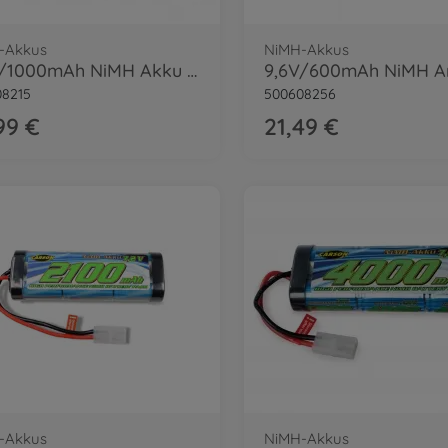
-Akkus
NiMH-Akkus
9,6V/1000mAh NiMH Akku Magic Mach. TAM
08215
500608256
99 €
21,49 €
-Akkus
NiMH-Akkus