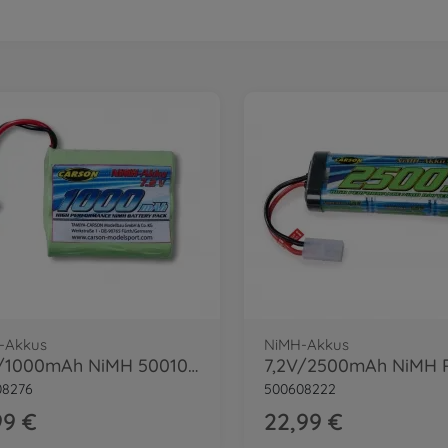
-Akkus
NiMH-Akkus
7,2V/1000mAh NiMH 500108049/50/51 JST
08276
500608222
99 €
22,99 €