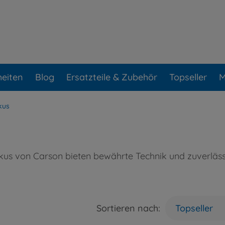
eiten
Blog
Ersatzteile & Zubehör
Topseller
M
kus
kus von Carson bieten bewährte Technik und zuverlässig
Sortieren nach:
Topseller