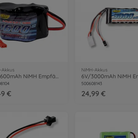
-Akkus
NiMH-Akkus
6V/1600mAh NiMH Empfängerakku Hump BEC
8104
500608143
49 €
24,99 €