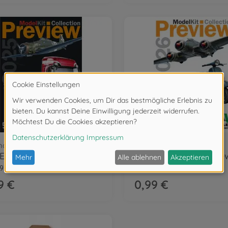
handise & Kataloge
Merchandise & Kataloge
ITALERI Model Preview 2025 EN/IT
9337
510009338
9 €
0,99 €