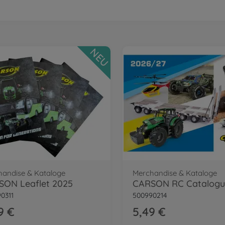
NEU
handise & Kataloge
Merchandise & Kataloge
SON Leaflet 2025
0311
500990214
9 €
5,49 €