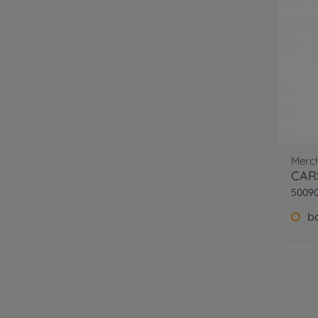
Merc
50090
b