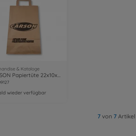
handise & Kataloge
CARSON Papiertüte 22x10x36 klein
9127
ald wieder verfügbar
7
von
7
Artikel