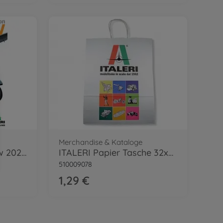
Merchandise & Kataloge
ITALERI Model Preview 2026 EN/IT
ITALERI Papier Tasche 32x40x13cm medium
510009078
1,29 €