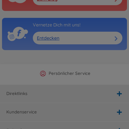
Vernetze Dich mit uns!
Entdecken
Offizieller Hersteller Shop
Versandkostenfrei ab 25€
Persönlicher Service
Schnelle Lieferung
Direktlinks
Kundenservice