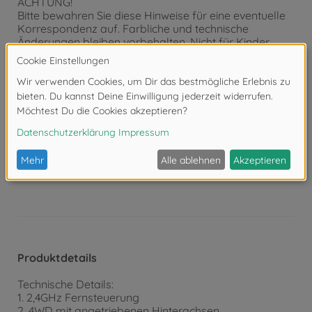
ACHTUNG!
Bitte bewahren Sie diese Hinweise für eine eventuelle
Korrespondenz auf. Farbliche und technische
Änderungen bleiben vorbehalten. Nicht für Kinder
unter drei Jahren geeignet. Es besteht
Erstickungsgefahr wegen verschluckbarer Kleinteile!
Benutzung unter unmittelbarer Aufsicht von
Erwachsenen. Die Hilfe von Erwachsenen ist
erforderlich, um die Transportsicherungen zu
entfernen.
Achtung!
Nicht geeignet für Kinder unter 3
Jahren. Erstickungsgefahr durch Kleinteile.
Produktdetails
Technische Details:
1. 2,4GHz Fernsteuerung
2. 4WD mit angetriebenen Hinterachsen