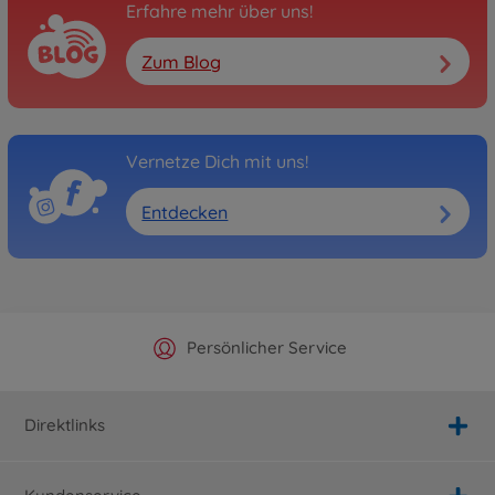
Erfahre mehr über uns!
Zum Blog
Vernetze Dich mit uns!
Entdecken
Offizieller Hersteller Shop
Versandkostenfrei ab 25€
Persönlicher Service
Schnelle Lieferung
Direktlinks