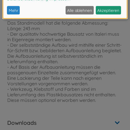
Produktdetails
- Detaillierter Modellbausatz im Maßstab 1:72.
Das Standmodell hat die folgende Abmessung:
Länge: 243 mm
- Der qualitativ hochwertige Bausatz von Italeri muss
in Eigenregie montiert werden.
- Der selbstständige Aufbau wird mithilfe einer Schritt-
für-Schritt bzw. bebilderten Aufbauanleitung begleitet.
Die Aufbauanleitung ist selbstverständlich im
Lieferumfang enthalten.
- Auf Basis der Aufbauanleitung müssen die
passgenauen Einzelteile zusammengefügt werden.
Eine Lackierung der Teile kann nach eigenen
Vorstellungen vorgenommen werden.
- Werkzeug, Klebstoff und Farben sind im
Lieferumfang des Plastikbausatzes nicht enthalten.
Diese müssen optional erworben werden.
Downloads