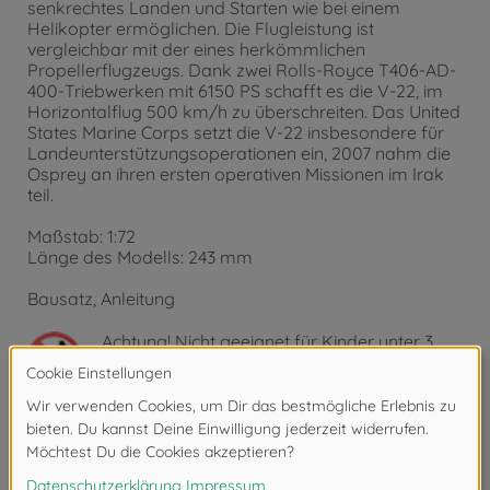
senkrechtes Landen und Starten wie bei einem
Helikopter ermöglichen. Die Flugleistung ist
vergleichbar mit der eines herkömmlichen
Propellerflugzeugs. Dank zwei Rolls-Royce T406-AD-
400-Triebwerken mit 6150 PS schafft es die V-22, im
Horizontalflug 500 km/h zu überschreiten. Das United
States Marine Corps setzt die V-22 insbesondere für
Landeunterstützungsoperationen ein, 2007 nahm die
Osprey an ihren ersten operativen Missionen im Irak
teil.
Maßstab: 1:72
Länge des Modells: 243 mm
Bausatz, Anleitung
Achtung!
Nicht geeignet für Kinder unter 3
Jahren. Erstickungsgefahr durch Kleinteile.