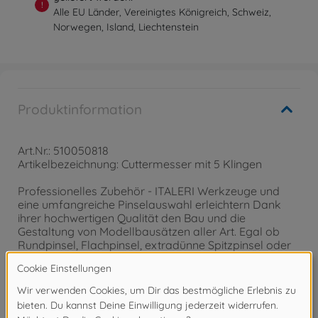
!
Alle EU Länder, Vereinigtes Königreich, Schweiz,
Norwegen, Island, Liechtenstein
Produktinformation
Art.Nr.: 510050818
Artikelbezeichnung: Cuttermesser mit 5 Klingen
Professionelles Zubehör - ITALERI Werkzeuge und
eine umfangreiche Pinselauswahl erleichtern Dank
ihrer hochwertigen Qualität den Bau und die
Gestaltung von Modellbausätzen aller Art. Egal ob
Rundpinsel, Flachpinsel, extradünne Spitzpinsel oder
präzise Helfer wie Seitenschneider, Feilen und
Pinzetten, mit ITALERI Zubehör macht Modellbau
Spaß.
Achtung!
Nicht geeignet für Kinder unter 3