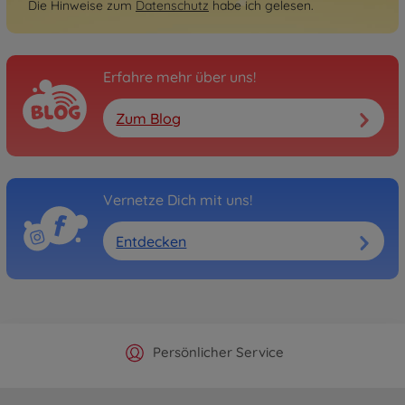
Die Hinweise zum
Datenschutz
habe ich gelesen.
Erfahre mehr über uns!
Zum Blog
Vernetze Dich mit uns!
Entdecken
Offizieller Hersteller Shop
Versandkostenfrei ab 25€
Persönlicher Service
Schnelle Lieferung