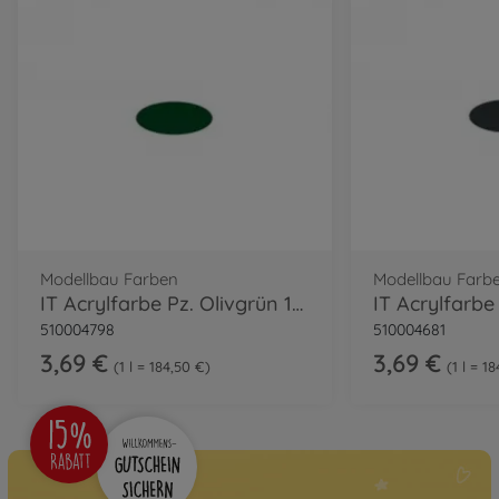
Modellbau Farben
Modellbau Farb
IT Acrylfarbe Pz. Olivgrün 1943 20ml
510004798
510004681
3,69 €
3,69 €
1 l = 184,50 €
1 l = 1