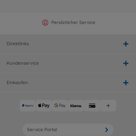
Offizieller Hersteller Shop
Versandkostenfrei ab 25€
Persönlicher Service
Schnelle Lieferung
Direktlinks
Kundenservice
Einkaufen
Service Portal