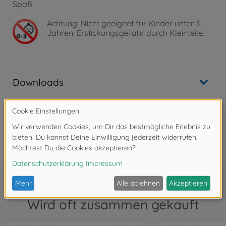
Spaß.
Achtung!
Nicht geeignet für Kinder unter 3
Jahren. Erstickungsgefahr durch Kleinteile.
Downloads
Bewertungen
FAQ
Wird oft zusammen gekauft