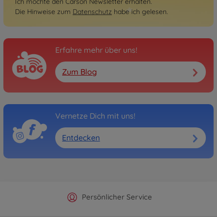
Ich möchte den Carson Newsletter erhalten.
Die Hinweise zum
Datenschutz
habe ich gelesen.
Erfahre mehr über uns!
Zum Blog
Vernetze Dich mit uns!
Entdecken
Offizieller Hersteller Shop
Versandkostenfrei ab 25€
Persönlicher Service
Schnelle Lieferung