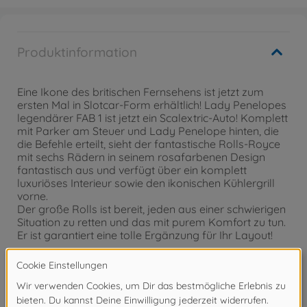
Produktinformation
Eine Ikone des britischen Fernsehens ist jetzt zum
ersten Mal in Slotcar-Form erhältlich! Lady Penelopes
legendärer FAB 1 ist jetzt ein Scalextric-Auto! Komplett
mit Parker am Steuer und Lady Penelope hinten, die
die Befehle erteilt, sieht der fantastische Rolls-Royce
mit sechs Rädern in seinem rosafarbenen Design
fantastisch aus und verfügt über ein komplett
luxuriöses Interieur sowie den ikonischen Kühlergrill
vorne.
Der große Rolls ist bereit, jeden aus einer schwierigen
Situation zu retten und das mit purem Komfort zu tun.
Er ist garantiert eine tolle Ergänzung für Ihr Layout!
Maßstab 1:32, High-Detailed,
Scalextric Digital-Dek. 560008515,
Carson Digital-Dek. 500707130