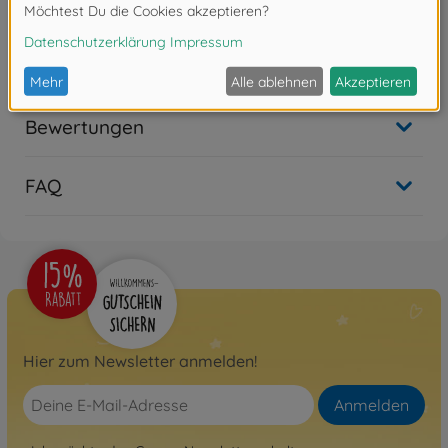
Achtung!
Nicht geeignet für Kinder unter 3
Jahren. Erstickungsgefahr durch Kleinteile.
Bewertungen
FAQ
Hier zum Newsletter anmelden!
Anmelden