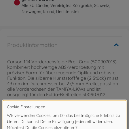
!
Alle EU Länder, Vereinigtes Königreich, Schweiz,
Norwegen, Island, Liechtenstein
Produktinformation
Carson 1:14 Vorderachsfelge Breit Grau (500907013)
kombiniert hochwertige ABS-Verarbeitung mit
präziser Form für überzeugende Optik und robuste
Funktion. Die silberne Kunststofffelge (2 Stück) misst
49 mm im Durchmesser bei 27,5 mm Breite, passt an
alle Vorderachsen der TAMIYA-LKWs und ist
ausgelegt für den Fulda-Breitreifen 500907012.
Achtung!
Nicht geeignet für Kinder unter 3
Jahren. Erstickungsgefahr durch Kleinteile.