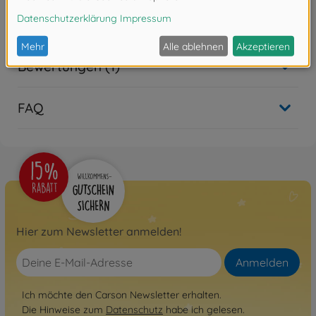
Zubehör
Bewertungen (1)
FAQ
Hier zum Newsletter anmelden!
Anmelden
Ich möchte den Carson Newsletter erhalten.
Die Hinweise zum
Datenschutz
habe ich gelesen.