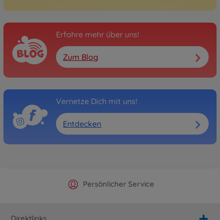
Erfahre mehr über uns!
Zum Blog
Vernetze Dich mit uns!
Entdecken
Offizieller Hersteller Shop
Versandkostenfrei ab 25€
Persönlicher Service
Schnelle Lieferung
Direktlinks