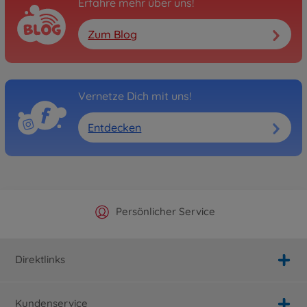
Erfahre mehr über uns!
Zum Blog
Vernetze Dich mit uns!
Entdecken
Offizieller Hersteller Shop
Versandkostenfrei ab 25€
Persönlicher Service
Schnelle Lieferung
Direktlinks
Kundenservice