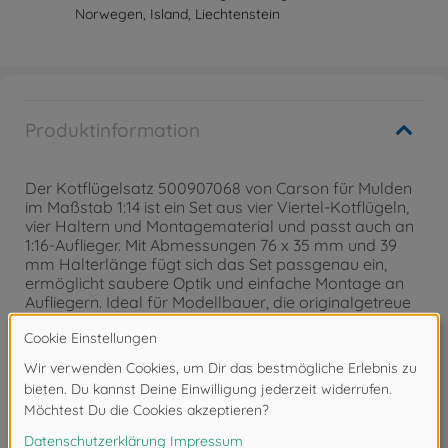
Norwegen, Island, Liechtenstein
Produktinformation
Der Kotflügelsatz 500907068 von Carson für Mulden
im Maßstab 1:14 ist ein Set aus vier Viertel-Kotflügeln,
vier Haltern und Montagematerial und passt auch an
1:16-Auflieger. Mit Abmessungen 76 x 35 mm und 39
mm Halterlänge fügt sich das Set passgenau ein,
ermöglicht saubere Optik und einfache Montage an
Aufliegern. Ideal für Modellbauer, die originalgetreue
Details suchen.
Achtung!
Nicht geeignet für Kinder unter 3
Jahren. Erstickungsgefahr durch Kleinteile.