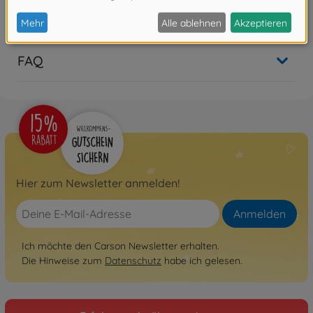
Bewertungen (1)
FAQ
Hier zum Newsletter anmelden!
Anmelden
Ich möchte den Carson Newsletter erhalten.
Die Hinweise zum
Datenschutz
habe ich gelesen.