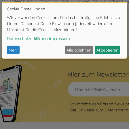
usgleich garantiert sichere Führung bei Beladung, E
ter 3 Jahren. Erstickungsgefahr durch Kleinteile.
Hier zum Newslette
Ich möchte den Carson Newslett
Die Hinweise zum
Datenschutz