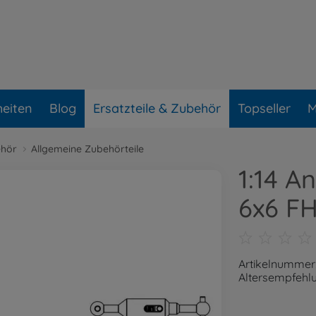
eiten
Blog
Ersatzteile & Zubehör
Topseller
M
ehör
Allgemeine Zubehörteile
1:14 A
6x6 FH
Artikelnummer
Altersempfehlu