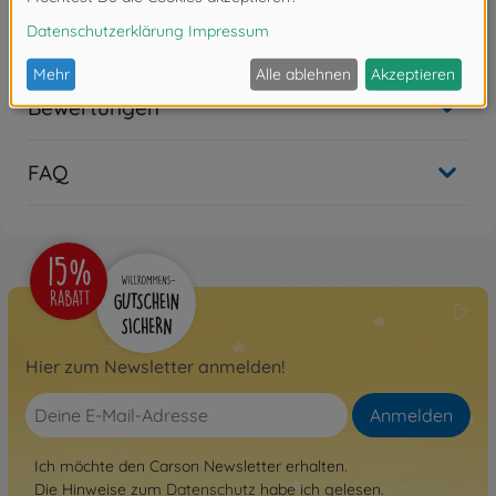
Bewertungen
FAQ
Hier zum Newsletter anmelden!
Anmelden
Ich möchte den Carson Newsletter erhalten.
Die Hinweise zum
Datenschutz
habe ich gelesen.