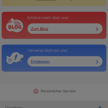
Erfahre mehr über uns!
Zum Blog
Vernetze Dich mit uns!
Entdecken
Offizieller Hersteller Shop
Versandkostenfrei ab 25€
Persönlicher Service
Schnelle Lieferung
Direktlinks