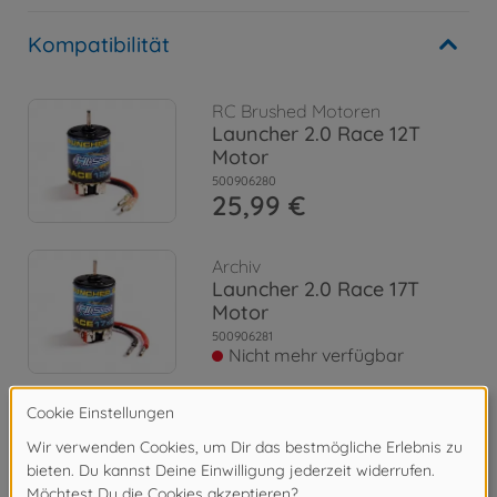
Kompatibilität
RC Brushed Motoren
Launcher 2.0 Race 12T
Motor
500906280
25,99 €
Archiv
Launcher 2.0 Race 17T
Motor
500906281
Nicht mehr verfügbar
Archiv
Launcher 2.0 Truck 80T
500906285
Nicht mehr verfügbar