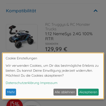
Kompatibilität
RC Truggys & RC Monster
Trucks
1:12 NemeSys 2.4G 100%
RTR
500404314
129,99 €
Bewertungen
FAQ