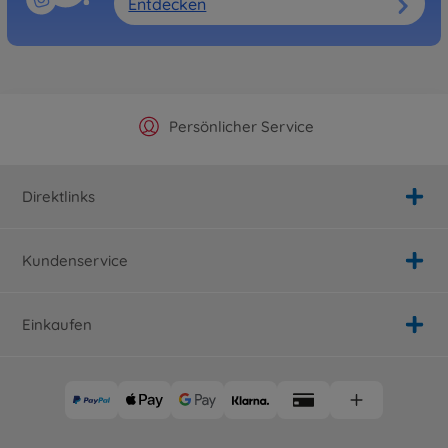
Entdecken
Offizieller Hersteller Shop
Versandkostenfrei ab 25€
Persönlicher Service
Schnelle Lieferung
Direktlinks
Kundenservice
Einkaufen