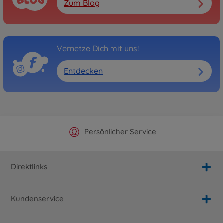
Zum Blog
Vernetze Dich mit uns!
Entdecken
Offizieller Hersteller Shop
Versandkostenfrei ab 25€
Persönlicher Service
Schnelle Lieferung
Direktlinks
Kundenservice