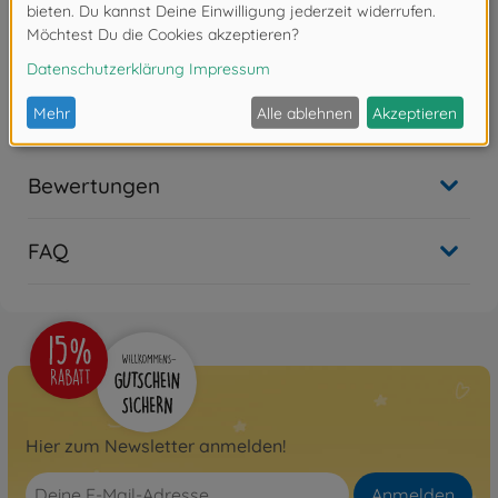
Produktdetails
Ladekabel T-Plug
Bewertungen
FAQ
Hier zum Newsletter anmelden!
Anmelden