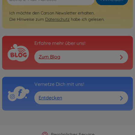
Ich möchte den Carson Newsletter erhalten.
Die Hinweise zum
Datenschutz
habe ich gelesen.
Erfahre mehr über uns!
Zum Blog
Vernetze Dich mit uns!
Entdecken
Offizieller Hersteller Shop
Versandkostenfrei ab 25€
Persönlicher Service
Schnelle Lieferung