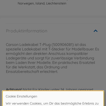
Norwegen, Island, Liechtenstein
Produktinformation
Carson Ladekabel T‑Plug (500906081) ist das
spezielle Ladekabel mit T‑Stecker für Modellbauer. Es
ermöglicht den direkten Anschluss kompatibler
Ladegeräte und sorgt für zuverlässige Verbindung
beim Laden Ihrer Modelle. Ein praktisches Ersatzteil
für die Werkstatt, das Ordnung und
Einsatzbereitschaft erleichtert.
Achtung!
Nicht für Kinder unter 14 Jahren geeignet.