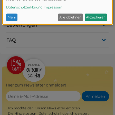
Nicht mehr verfügbar
Bewertungen
FAQ
Hier zum Newsletter anmelden!
Anmelden
Ich möchte den Carson Newsletter erhalten.
Die Hinweise zum
Datenschutz
habe ich gelesen.