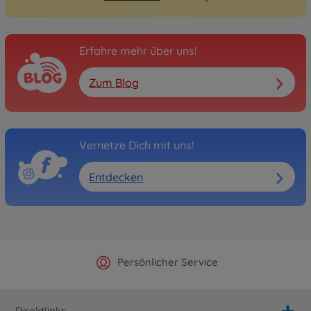
Erfahre mehr über uns!
Zum Blog
Vernetze Dich mit uns!
Entdecken
Offizieller Hersteller Shop
Versandkostenfrei ab 25€
Persönlicher Service
Schnelle Lieferung
Direktlinks