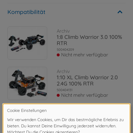
Kompatibilität
Archiv
1:8 Climb Warrior 3.0 100%
RTR
500404209
Nicht mehr verfügbar
Archiv
1:10 XL Climb Warrior 2.0
2.4G 100% RTR
500404131
Nicht mehr verfügbar
Archiv
1:10 X10 Climb Warrior 2.4G
100% RTR
500404056