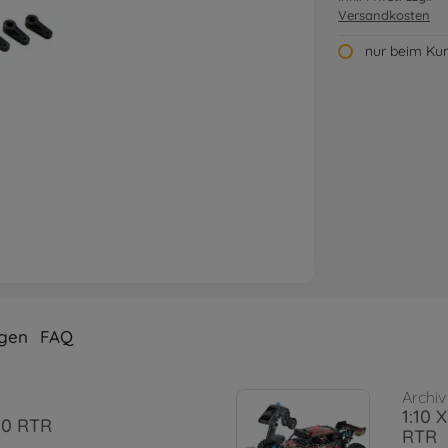
Versandkosten
nur beim Kun
gen
FAQ
Archiv
1:10 
3.0 RTR
RTR