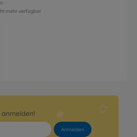
33
cht mehr verfügbar
r anmelden!
Anmelden