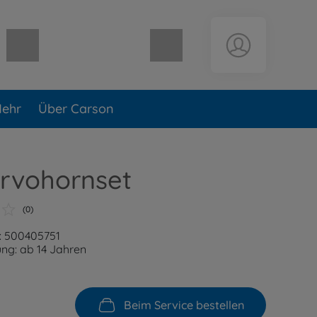
Warenkorb leer
ehr
Über Carson
ervohornset
(0)
: 500405751
ng: ab 14 Jahren
Beim Service bestellen