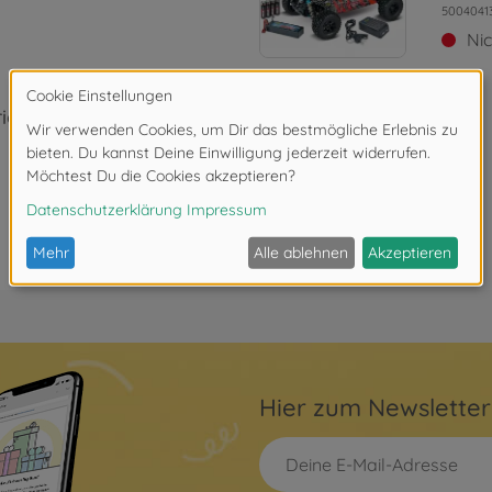
5004041
Ni
rior BL 100%
Hier zum Newslette