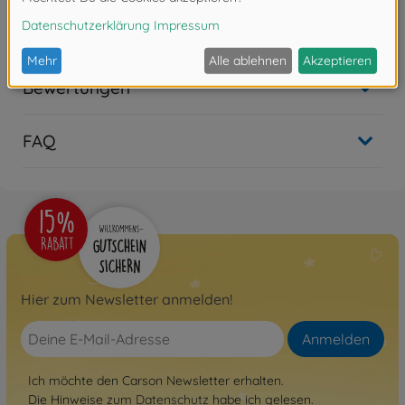
Nicht mehr verfügbar
Bewertungen
FAQ
Hier zum Newsletter anmelden!
Anmelden
Ich möchte den Carson Newsletter erhalten.
Die Hinweise zum
Datenschutz
habe ich gelesen.