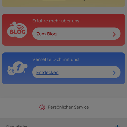
Erfahre mehr über uns!
Zum Blog
Vernetze Dich mit uns!
Entdecken
Offizieller Hersteller Shop
Versandkostenfrei ab 25€
Persönlicher Service
Schnelle Lieferung
Direktlinks