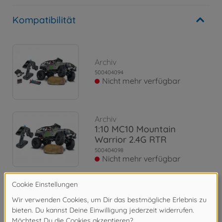
Kompatibilität
Archiv
500404094
Nicht mehr verfügbar
Archiv
1:10 MC10 Mountain
Warrior 2.4G RTR
500404098
Nicht mehr verfügbar
Archiv
1:10 MC-10 MB X-Klasse
2.4G 100% RTR
500404165