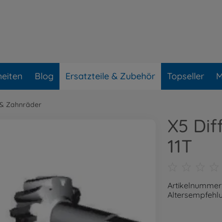
eiten
Blog
Ersatzteile & Zubehör
Topseller
M
l & Zahnräder
X5 Dif
11T
Artikelnummer
Altersempfehlu