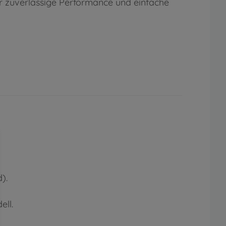
r zuverlässige Performance und einfache
).
ell.