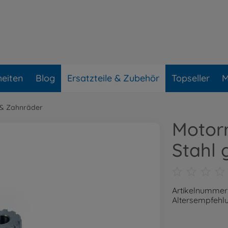
eiten
Blog
Ersatzteile & Zubehör
Topseller
M
l & Zahnräder
Motorr
Stahl 
Artikelnummer
Altersempfehlu