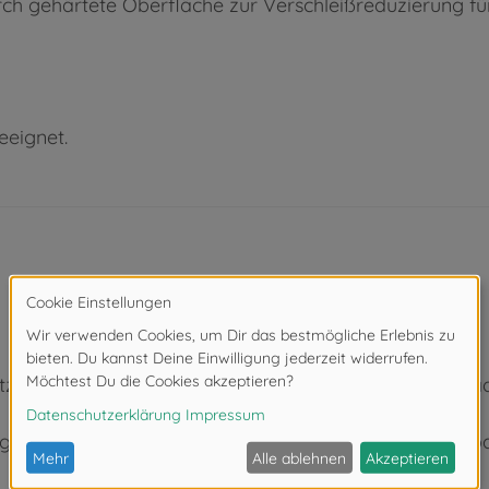
ch gehärtete Oberfläche zur Verschleißreduzierung fü
eeignet.
uptzahnradmodul von M 0,6 (TAMIYA Standard/On-Road
stabelle in der Anleitung des Herstellers zu Ihrem Mod