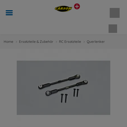
Waren
Home
Ersatzteile & Zubehör
RC Ersatzteile
Querlenker