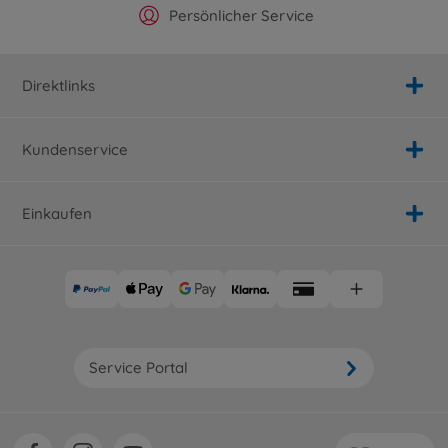
Offizieller Hersteller Shop
Versandkostenfrei ab 25€
Persönlicher Service
Schnelle Lieferung
Direktlinks
Kundenservice
Einkaufen
Service Portal