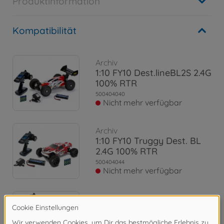
Produktinformation
Kompatibilität
Archiv
1:10 FY10 Dest.lineBL2S 2.4G
100% RTR
500404040
Nicht mehr verfügbar
Archiv
1:10 FY10 Truggy Dest. BL
2.4G 100% RTR
500404044
Nicht mehr verfügbar
Archiv
1:8 FY8 Destroyer Line BL4S
2.4G RTR