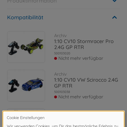
Produktinformation
Kompatibilität
Archiv
1:10 CV10 Stormracer Pro
2.4G GP RTR
500103020
Nicht mehr verfügbar
Archiv
1:10 CV10 VW Scirocco 2.4G
GP RTR
500103038
Nicht mehr verfügbar
Archiv
1:10 CV10 Chassis Lawados
2.0 15S RTR