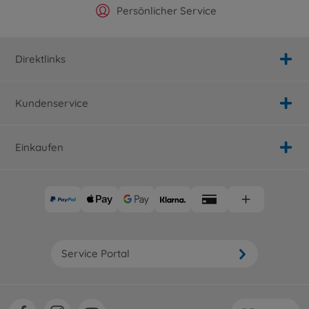
Offizieller Hersteller Shop
Versandkostenfrei ab 25€
Persönlicher Service
Schnelle Lieferung
Direktlinks
Kundenservice
Einkaufen
Service Portal