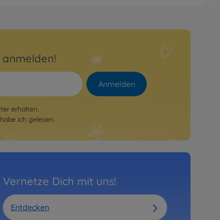
ld wieder verfügbar
ucks
RC Volvo FH16 Holztransporter
60
9 €
r anmelden!
Anmelden
er erhalten.
habe ich gelesen.
Vernetze Dich mit uns!
Entdecken