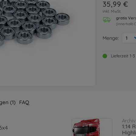
35,99 €
inkl. MwSt.
gratis Ve
(innerhalb 
Menge:
1
Lieferzeit 1
en (1)
FAQ
Archiv
1:14 
6x4
Highl