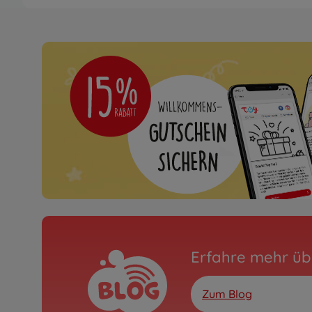
RC Trucks
1:14 RC SCANIA 770 S 6
300056368
559,99 €
Erfahre mehr üb
Zum Blog