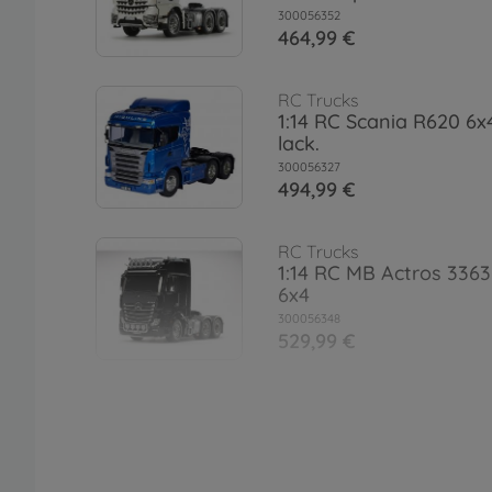
300056352
464,99 €
RC Trucks
1:14 RC Scania R620 6x4
lack.
300056327
494,99 €
RC Trucks
1:14 RC MB Actros 3363
6x4
300056348
529,99 €
RC Trucks
1:14 RC MAN TGX 26.540
Blau la.
300056370
519,99 €