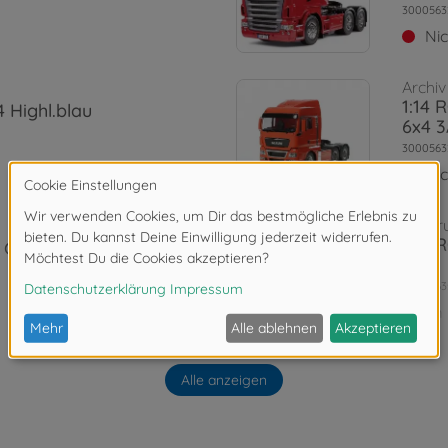
3000563
Ni
Archiv
1:14
 Highl.blau
6x4 
3000563
Ni
RC Tr
1:14 
 Giga Sp.
vorl.
3000563
im 
RC Tr
 Met.Hell-
Alle anzeigen
1:14 
vorl.
3000563