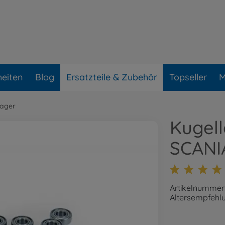
eiten
Blog
Ersatzteile & Zubehör
Topseller
M
lager
Kugell
SCANI
Artikelnummer
Altersempfehlu