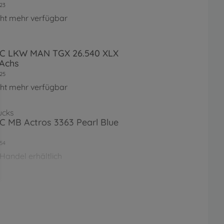
23
cht mehr verfügbar
 RC LKW MAN TGX 26.540 XLX
3Achs
25
cht mehr verfügbar
ucks
RC MB Actros 3363 Pearl Blue
54
Handel erhältlich
ucks
RC SCANIA 770 S 6x4 Silber
73