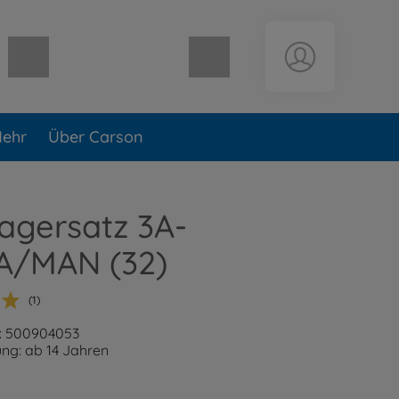
Warenkorb leer
ehr
Über Carson
agersatz 3A-
A/MAN (32)
(1)
: 500904053
ng: ab 14 Jahren