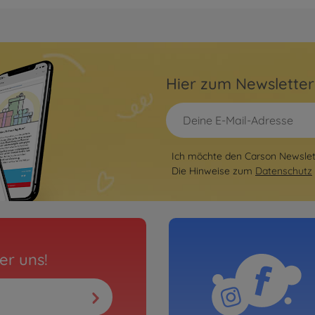
ba
RC Tr
x4
1:14 
3000563
679,9
Hier zum Newslette
Ich möchte den Carson Newslett
Die Hinweise zum
Datenschutz
er uns!