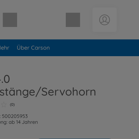
Warenkorb leer
ehr
Über Carson
4.0
stänge/Servohorn
(0)
: 500205953
ng: ab 14 Jahren