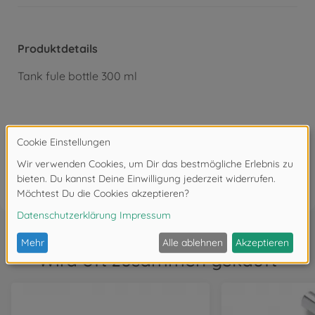
Produktdetails
Tank fule bottle 300 ml
Bewertungen
FAQ
Wird oft zusammen gekauft