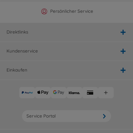
Offizieller Hersteller Shop
Versandkostenfrei ab 25€
Persönlicher Service
Schnelle Lieferung
Direktlinks
Kundenservice
Einkaufen
Service Portal