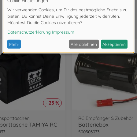
Wird oft zusammen gekauft
- 25 %
nsporttaschen
RC Empfänger & Zubehör
porttasche TAMIYA RC
Batteriebox
133
500503033