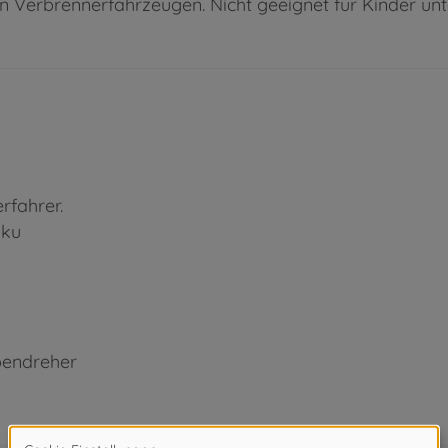
en Verbrennerfahrzeugen. Nicht geeignet für Kinder u
rfahrer.
kku
bendreher