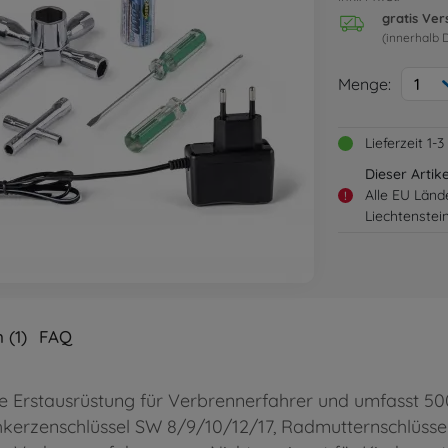
gratis Ve
(innerhalb 
Menge:
1
Lieferzeit 1
Dieser Artik
Alle EU Länd
!
Liechtenstei
 (1)
FAQ
le Erstausrüstung für Verbrennerfahrer und umfasst 5
erzenschlüssel SW 8/9/10/12/17, Radmutternschlüssel