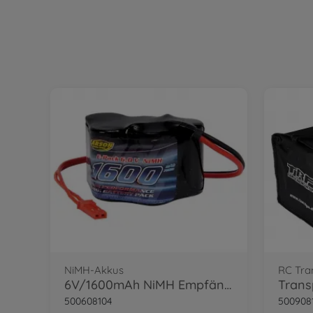
NiMH-Akkus
RC Tra
6V/1600mAh NiMH Empfängerakku Hump BEC
Trans
500608104
500908