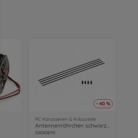
- 40 %
RC Karosserien & Anbauteile
Antennenröhrchen schwarz 4 St.
500908115