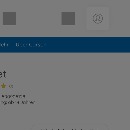
Warenkorb leer
ehr
Über Carson
et
(1)
: 500905128
ng: ab 14 Jahren