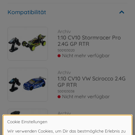
Kompatibilität
Archiv
1:10 CV10 Stormracer Pro
2.4G GP RTR
500103020
Nicht mehr verfügbar
Archiv
1:10 CV10 VW Scirocco 2.4G
GP RTR
500103038
Nicht mehr verfügbar
Archiv
1:10 CV10 Chassis Lawados
2.0 15S RTR
500103042