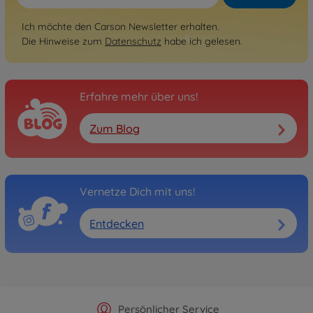
Ich möchte den Carson Newsletter erhalten.
Die Hinweise zum
Datenschutz
habe ich gelesen.
Erfahre mehr über uns!
Zum Blog
Vernetze Dich mit uns!
Entdecken
Offizieller Hersteller Shop
Versandkostenfrei ab 25€
Persönlicher Service
Schnelle Lieferung