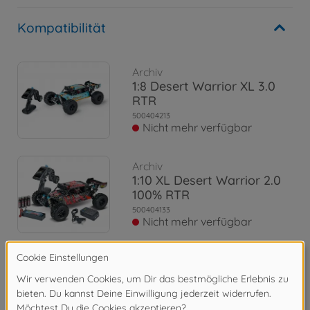
Kompatibilität
Archiv
1:8 Desert Warrior XL 3.0
RTR
500404213
Nicht mehr verfügbar
Archiv
1:10 XL Desert Warrior 2.0
100% RTR
500404133
Nicht mehr verfügbar
Archiv
1:10 X10 XL Desert Warrior
BL 100% RTR
500404048