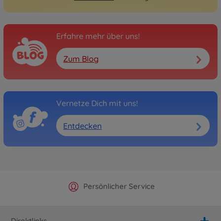
Erfahre mehr über uns!
Zum Blog
Vernetze Dich mit uns!
Entdecken
Offizieller Hersteller Shop
Versandkostenfrei ab 25€
Persönlicher Service
Schnelle Lieferung
Direktlinks