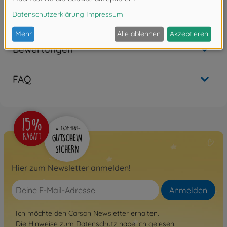
Nicht mehr verfügbar
Bewertungen
FAQ
Hier zum Newsletter anmelden!
Anmelden
Ich möchte den Carson Newsletter erhalten.
Die Hinweise zum
Datenschutz
habe ich gelesen.