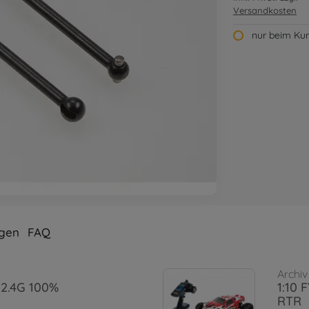
Versandkosten
nur beim Kun
gen
FAQ
Archiv
S 2.4G 100%
1:10 
RTR