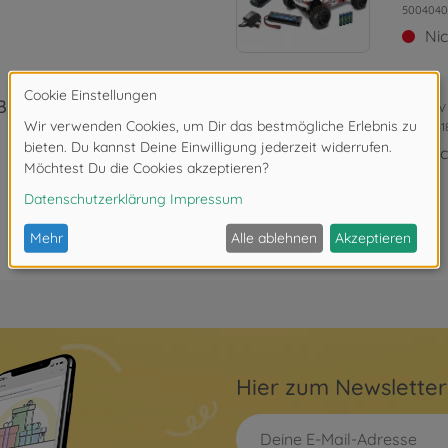
5004040
Ni
 BL4S 2.4G
Archiv
5004041
Ni
Hier zum Newslette