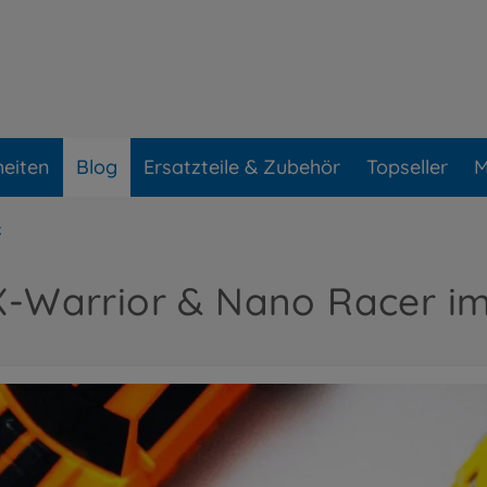
eiten
Blog
Ersatzteile & Zubehör
Topseller
M
k
X-Warrior & Nano Racer i