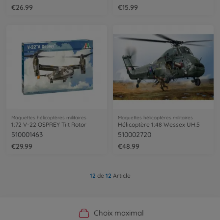
€26.99
€15.99
Maquettes hélicoptères militaires
Maquettes hélicoptères militaires
1:72 V-22 OSPREY Tilt Rotor
Hélicoptère 1:48 Wessex UH.5
510001463
510002720
€29.99
€48.99
12
de
12
Article
Boutique officielle du fabricant
Service personnalisé
Livraison rapide
Choix maximal