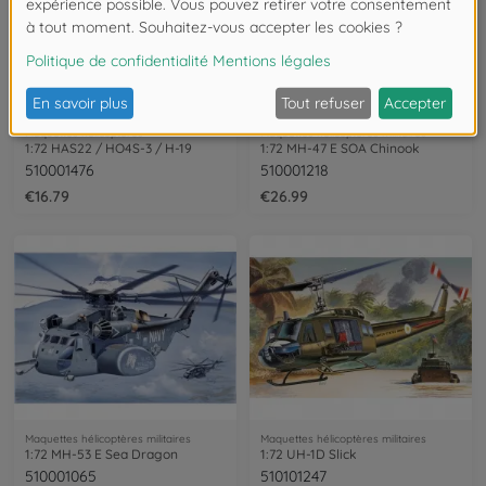
Maquettes hélicoptères
Maquettes hélicoptères militaires
1:72 HAS22 / HO4S-3 / H-19
1:72 MH-47 E SOA Chinook
510001476
510001218
€16.79
€26.99
Maquettes hélicoptères militaires
Maquettes hélicoptères militaires
1:72 MH-53 E Sea Dragon
1:72 UH-1D Slick
510001065
510101247