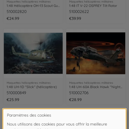
Maquettes hélicoptères militaires
Maquettes hélicoptères militaires
1:48 Hélicoptère OH-13 Scout Guerre de Corée
1:48 IT V-22 OSPREY Tilt Rotor
510002820
510002622
€24.99
€39.99
Maquettes hélicoptères militaires
Maquettes hélicoptères militaires
1:48 UH-1D "Slick" (hélicoptère)
1:48 UH-60A Black Hawk "Night Raid" (Raid de nuit)
510000849
510002706
€25.99
€28.99