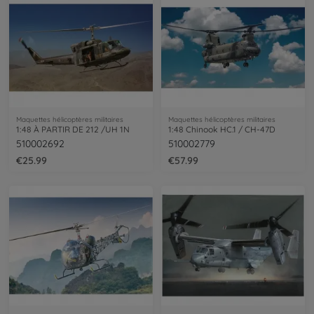
Maquettes hélicoptères militaires
Maquettes hélicoptères militaires
1:48 À PARTIR DE 212 /UH 1N
1:48 Chinook HC.1 / CH-47D
510002692
510002779
€25.99
€57.99