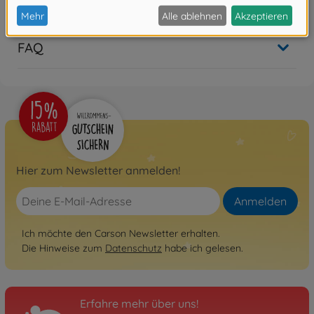
Bewertungen
FAQ
Hier zum Newsletter anmelden!
Anmelden
Ich möchte den Carson Newsletter erhalten.
Die Hinweise zum
Datenschutz
habe ich gelesen.
Erfahre mehr über uns!