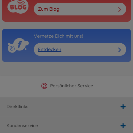
Zum Blog
Vernetze Dich mit uns!
Entdecken
Offizieller Hersteller Shop
Versandkostenfrei ab 25€
Persönlicher Service
Schnelle Lieferung
Direktlinks
Kundenservice