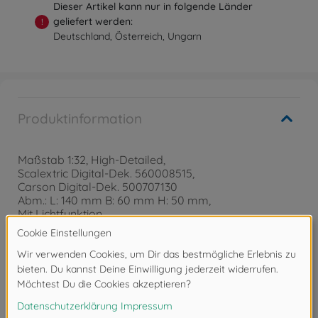
Dieser Artikel kann nur in folgende Länder
geliefert werden:
!
Deutschland, Österreich, Ungarn
Produktinformation
Maßstab 1:32, High-Detailed,
Scalextric Digital-Dek. 560008515,
Carson Digital-Dek. 500707130
Abm.: L: 140 mm B: 60 mm H: 50 mm,
Mit Lichtfunktion
Achtung!
Nicht geeignet für Kinder unter 3
Jahren. Erstickungsgefahr durch Kleinteile.