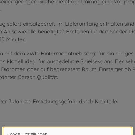
einer geringen Größe bietet der Unimog eine voll prop
.
sofort einsatzbereit. Im Lieferumfang enthalten sind 
 mAh sowie alle benötigten Batterien für den Sender. D
30 Minuten.
 mit dem 2WD-Hinterradantrieb sorgt für ein ruhiges u
 das Modell ideal für ausgedehnte Spielsessions. Der 
in Dioramen oder auf begrenztem Raum. Einsteiger ab 8
ährter Carson Qualität.
ter 3 Jahren. Erstickungsgefahr durch Kleinteile.