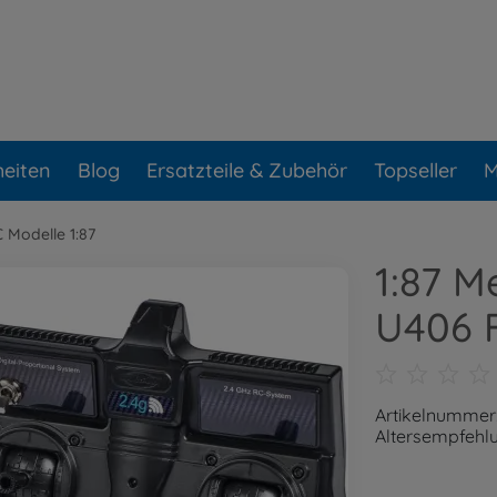
eiten
Blog
Ersatzteile & Zubehör
Topseller
M
 Modelle 1:87
1:87 
U406 
Artikelnummer
Altersempfehlu