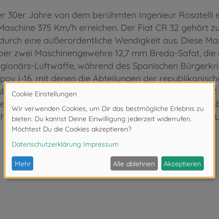
der 30er Jahre von dem berühmten Ingenieur Rosatelli 
Maschine 375 Km/h erreichen. Der Fiat CR 32 gehört 
h durch eine außerordentliche Wendigkeit aus. Diese Ma
über zwei Maschinengewehre 12,7 mm Breda-Safat, die 
Legionärs-Luftwaffe, während des Spanischen Bürgerkr
pov I-16, mit denen die Abteilungen der republikanisc
ildung der italienischen Piloten dominierte der CR 3
elle sowjetische Bombenflugzeug Tupolev SB-2, das ebe
während der Luftkämpfe mit den "Chirri" der Legionärs-