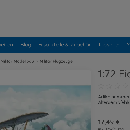
eiten
Blog
Ersatzteile & Zubehör
Topseller
M
Militär Modellbau
Militär Flugzeuge
1:72 F
Artikelnummer
Altersempfehlu
17,49 €
inkl. MwSt. zzgl.