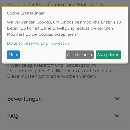
- Detaillierter Modellbausatz im Maßstab 1:35.
- Der qualitativ hochwertige Bausatz von MiniArt muss
in Eigenregie montiert werden.
- Der selbstständige Aufbau wird mithilfe einer Schritt-
für-Schritt bzw. bebilderten Aufbauanleitung begleitet.
Die Aufbauanleitung ist selbstverständlich im
Lieferumfang enthalten.
- Auf Basis der Aufbauanleitung müssen die
passgenauen Einzelteile zusammengefügt werden.
Eine Lackierung der Teile kann nach eigenen
Vorstellungen vorgenommen werden.
- Werkzeug, Klebstoff und Farben sind im
Lieferumfang des Plastikbausatzes nicht enthalten.
Diese müssen optional erworben werden.
Bewertungen
FAQ