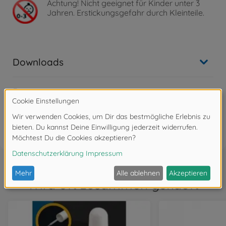
Achtung!
Nicht geeignet für Kinder unter 3
Jahren. Erstickungsgefahr durch Kleinteile.
Downloads
Bewertungen
FAQ
Wird oft zusammen gekauft