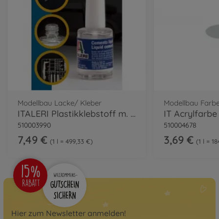
Modellbau Lacke/ Kleber
Modellbau Farb
ITALERI Plastikklebstoff m. Pinsel 15ml
510003990
510004678
7,49 €
3,69 €
1 l = 499,33 €
1 l = 1
Hier zum Newsletter anmelden!