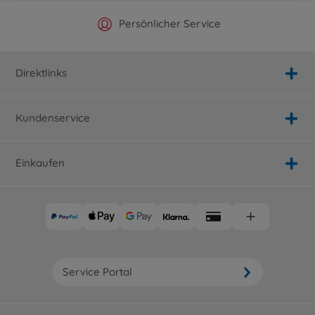
Offizieller Hersteller Shop
Versandkostenfrei ab 25€
Persönlicher Service
Schnelle Lieferung
Direktlinks
Kundenservice
Einkaufen
Service Portal